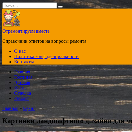
Перейти
Search
к
for:
содержанию
Отремонтируем вместе
Справочник ответов на вопросы ремонта
О нас
Политика конфиденциальности
Контакты
Главная
Гостиная
Детская
Кухня
Отделка
Ремонт
Главная
»
Кухня
Картинки ландшафтного дизайна для м