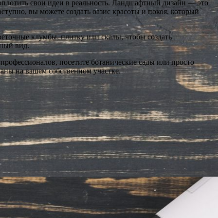
оплотить свои идеи в реальность. Ландшафтный дизайн — это
оступно, вы можете создать оазис красоты и покоя, который
еточные клумбы, плитку или скалы, чтобы создать
ный вид.
профессионалов, посетите ботанические сады или просто
ваны на вашем собственном участке.