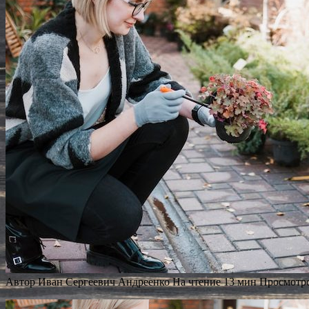
Автор
Иван Сергеевич Андреенко
На чтение
13 мин
Просмотр