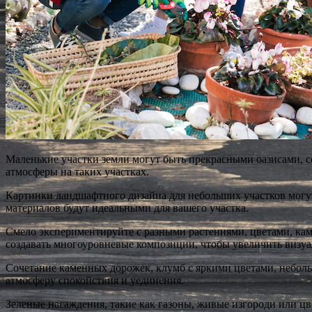
Маленькие участки земли могут быть прекрасными оазисами, 
атмосферы на таких участках.
Картинки ландшафтного дизайна для небольших участков могу
материалов будут идеальными для вашего участка.
Смело экспериментируйте с разными растениями, цветами, кам
создавать многоуровневые композиции, чтобы увеличить визуа
Сочетание каменных дорожек, клумб с яркими цветами, небол
атмосферу спокойствия и уединения.
Зеленые насаждения, такие как газоны, живые изгороди или цве