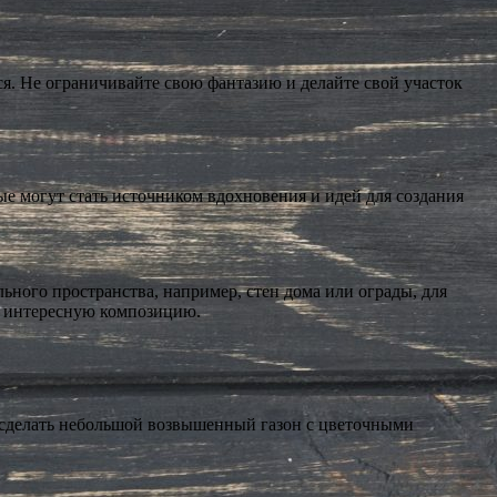
я. Не ограничивайте свою фантазию и делайте свой участок
ые могут стать источником вдохновения и идей для создания
ного пространства, например, стен дома или ограды, для
ь интересную композицию.
о сделать небольшой возвышенный газон с цветочными