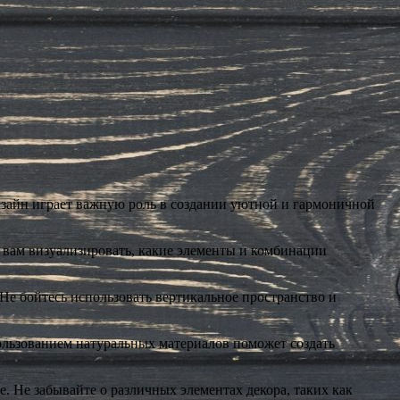
зайн играет важную роль в создании уютной и гармоничной
 вам визуализировать, какие элементы и комбинации
Не бойтесь использовать вертикальное пространство и
льзованием натуральных материалов поможет создать
. Не забывайте о различных элементах декора, таких как