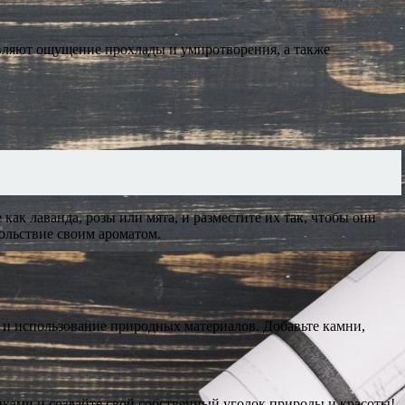
авляют ощущение прохлады и умиротворения, а также
как лаванда, розы или мята, и разместите их так, чтобы они
вольствие своим ароматом.
 и использование природных материалов. Добавьте камни,
нками и создайте свой собственный уголок природы и красоты!