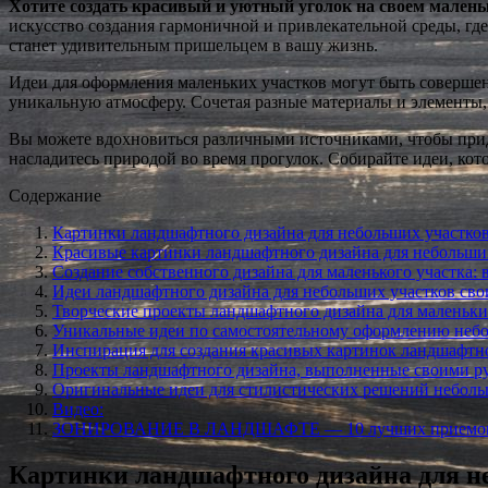
Хотите создать красивый и уютный уголок на своем малень
искусство создания гармоничной и привлекательной среды, где 
станет удивительным пришельцем в вашу жизнь.
Идеи для оформления маленьких участков могут быть совершен
уникальную атмосферу. Сочетая разные материалы и элементы,
Вы можете вдохновиться различными источниками, чтобы прид
насладитесь природой во время прогулок. Собирайте идеи, кото
Содержание
Картинки ландшафтного дизайна для небольших участков
Красивые картинки ландшафтного дизайна для небольши
Создание собственного дизайна для маленького участка:
Идеи ландшафтного дизайна для небольших участков св
Творческие проекты ландшафтного дизайна для маленьки
Уникальные идеи по самостоятельному оформлению небо
Инспирация для создания красивых картинок ландшафтн
Проекты ландшафтного дизайна, выполненные своими р
Оригинальные идеи для стилистических решений неболь
Видео:
ЗОНИРОВАНИЕ В ЛАНДШАФТЕ — 10 лучших приемов зо
Картинки ландшафтного дизайна для не