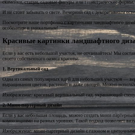
скамейки, статуи, садовые фигуры или геометрические формы,
И не стоит забывать о свете. Вечерний сад с декоративным ос
Посмотрите наше портфолио с картинками ландшафтного дизайн
особенным и уникальным!
Красивые картинки ландшафтного диза
Если у вас есть небольшой участок, не отчаивайтесь! Мы сост
своего собственного оазиса красоты.
1. Вертикальный сад
Одна из самых популярных идей для небольших участков — вер
выращивания цветов, растений и даже овощей. Можно использ
Изображение:
красивый вертикальный сад, украшающий стену
2. Мини-партерный дизайн
Если у вас небольшая площадь, можно создать мини-партерны
композициями на разных уровнях. Такой подход позволяет визу
Изображение:
мини-партерный дизайн с газоном и цветочным