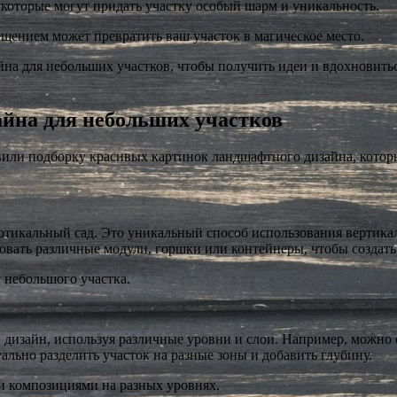
 которые могут придать участку особый шарм и уникальность.
вещением может превратить ваш участок в магическое место.
а для небольших участков, чтобы получить идеи и вдохновитьс
йна для небольших участков
авили подборку красивых картинок ландшафтного дизайна, котор
тикальный сад. Это уникальный способ использования вертикаль
овать различные модули, горшки или контейнеры, чтобы создат
 небольшого участка.
й дизайн, используя различные уровни и слои. Например, можн
ально разделить участок на разные зоны и добавить глубину.
и композициями на разных уровнях.