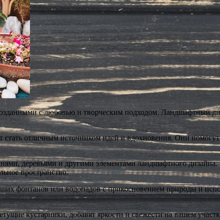
созданными с любовью и творческим подходом. Ландшафтный ди
т стать отличным источником идей и вдохновения. Они помогут
нями, деревьями и другими элементами ландшафтного дизайна. 
льное пространство.
ьших фонтанов или водопадов с прикосновением природы и испо
тущие кустарники, добавят яркости и свежести на вашем участке