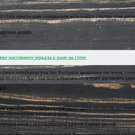
гут стать прекрасным украшением небольшого участка. Они доб
афтный дизайн.
вке массивного зеркала в раме на стену
 своем небольшом участке. Выберите ароматные растения, такие 
д не только будет выглядеть красиво, но и будет доставлять удо
дой.
 участков. Он сочетает в себе яркие цвета, пышность растений
едиземноморской теплоты и уюта.
орском стиле с использованием камней и ярких цветов.
ого дизайна на небольшом участке. Вдохновитесь нашими карти