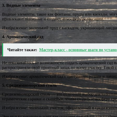
3. Водные элементы
Водные элементы, такие как фонтаны, пруды или каскады, мо
привлекают внимание и создают атмосферу релаксации.
Изображение:
маленький пруд с каскадом, украшающий ландш
4. Ароматический сад
Читайте также:
Мастер-класс - основные шаги по устано
Не отказывайтесь от возможности создать ароматический сад на
распространяли свой приятный запах по всему участку. Такой са
Изображение:
ароматический сад с цветущими розами и лаван
5. Средиземноморский стиль
Средиземноморский стиль — это отличный выбор для небольших
керамические горшки и скамейки, чтобы создать атмосферу ср
Изображение:
маленький участок, оформленный в средиземном
Это только некоторые идеи для создания красивого ландшафтн