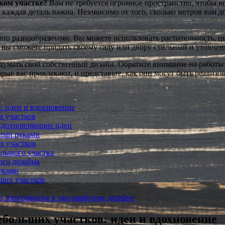
ком участке?
Вам не требуется огромное пространство, чтобы в
каждая деталь важна. Независимо от того, сколько метров вам д
но разнообразными. Вы можете использовать растительность, цв
 вы сможете придать своему саду или двору стильный и утончен
умать свой собственный дизайн. Обратите внимание на работы 
рые вас привлекают, и представьте, как они могут быть реализо
: идеи и вдохновение
х участков
 вдохновляющие идеи
оими руками
х участков
льшого участка
ого дизайна
уками
ших участков
нирования в ландшафтном дизайне
больших участков: идеи и вдохновение