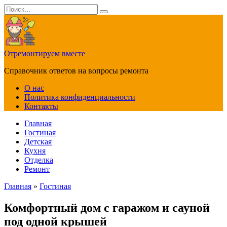
Перейти
Search
к
for:
содержанию
Отремонтируем вместе
Справочник ответов на вопросы ремонта
О нас
Политика конфиденциальности
Контакты
Главная
Гостиная
Детская
Кухня
Отделка
Ремонт
Главная
»
Гостиная
Комфортный дом с гаражом и сауной
под одной крышей