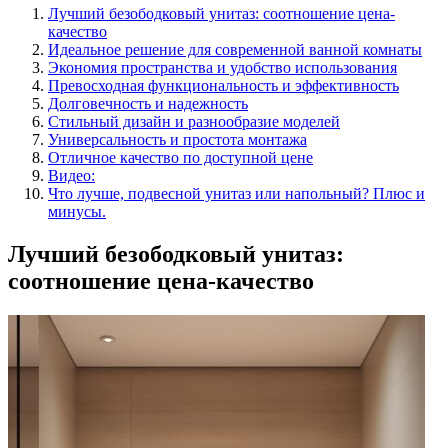
Лучший безободковый унитаз: соотношение цена-
качество
Идеальное решение для современной ванной комнаты
Экономия пространства и удобство использования
Превосходная функциональность и эффективность
Долговечность и надежность
Стильный дизайн и разнообразие моделей
Универсальность и простота монтажа
Отличное качество по доступной цене
Видео:
Что лучше, подвесной унитаз или напольный? Плюс и
минусы.
Лучший безободковый унитаз:
соотношение цена-качество