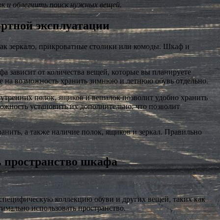
к и облегчить поиск нужных вещей.
ортной эксплуатации
как зеркало, прикроватные столики или комоды. Шкаф и
фа зависит от количества вещей, которые вы планируете
же на возможность хранить зимнюю и летнюю обувь отдельно.
нутренних полок, ящиков и вешалок позволит удобно хранить
ожность установить их дополнительно, что позволит
анить, а также наличие полок, ящиков и зеркал. Правильно
ь пространство шкафа
 специфическую коллекцию обуви и других вещей, таких как
тимально использовать пространство.