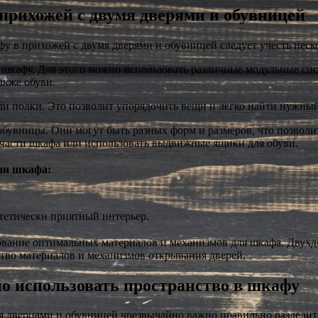
прихожей с двумя дверями и обувницей
фу в прихожей с двумя дверями и обувницей следует учесть неск
 шкафу. Для этого можно использовать различные модульные сис
акже обуви.
 полки. Это позволит упорядочить вещи и легко найти нужный
обувницы. Они могут быть разных форм и размеров, что позвол
части шкафа или использовать выдвижные ящики для обуви.
ии шкафа:
тетически приятный интерьер.
зование оптимальных материалов и механизмов для шкафа. Двух
тво материалов и механизмов открывания дверей.
о использовать пространство в шкафу
я дверцами и обувницей чрезвычайно важно правильно разделить