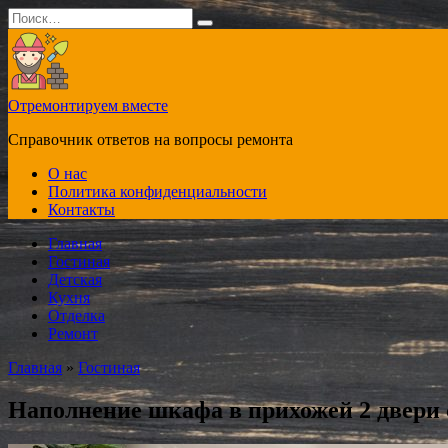
Перейти
Search
к
for:
содержанию
Отремонтируем вместе
Справочник ответов на вопросы ремонта
О нас
Политика конфиденциальности
Контакты
Главная
Гостиная
Детская
Кухня
Отделка
Ремонт
Главная
»
Гостиная
Наполнение шкафа в прихожей 2 двери 