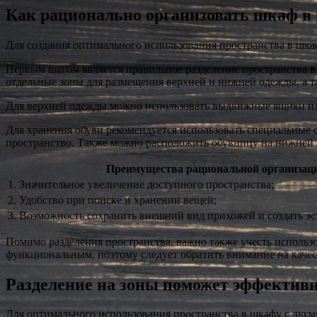
Как рационально организовать шкаф в 
Для создания оптимального использования пространства в шка
Первым шагом является правильное разделение пространства в
отдельные зоны для размещения верхней и нижней одежды, а т
Для верхней одежды можно использовать выдвижные ящики или
Для хранения обуви рекомендуется использовать специальные 
пространство. Также можно расположить обувницу на нижней 
Преимущества рациональной организац
1. Значительное увеличение доступного пространства;
2. Удобство при поиске и хранении вещей;
3. Возможность сохранить внешний вид прихожей и создать эс
Помимо разделения пространства, важно также учесть исполь
функциональным, поэтому следует обратить внимание на качес
Разделение на зоны поможет эффективн
Для оптимального использования пространства в шкафу с двум