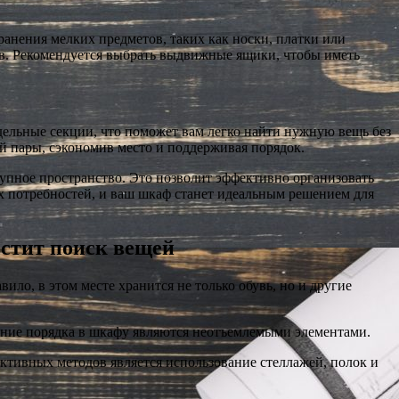
анения мелких предметов, таких как носки, платки или
ов. Рекомендуется выбрать выдвижные ящики, чтобы иметь
тдельные секции, что поможет вам легко найти нужную вещь без
й пары, сэкономив место и поддерживая порядок.
упное пространство. Это позволит эффективно организовать
х потребностей, и ваш шкаф станет идеальным решением для
остит поиск вещей
ило, в этом месте хранится не только обувь, но и другие
ание порядка в шкафу являются неотъемлемыми элементами.
ктивных методов является использование стеллажей, полок и