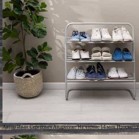
Автор
Иван Сергеевич Андреенко
На чтение
14 мин
Просмотр