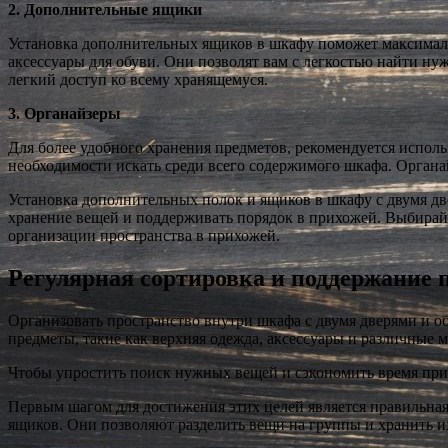
2. Дополнительные ящики
Установка дополнительных ящиков в шкафу поможет максимальн
аксессуары для обуви. Они позволят вам с легкостью найти н
легкий доступ ко всему хранящемуся.
3. Органайзеры
Для более удобного хранения предметов, рекомендуется исполь
необходимости искать среди всего содержимого шкафа. Органай
Установка дополнительных полок и ящиков в шкафу с двумя дв
хранение вещей и поддерживать порядок в прихожей. Выбирай
организации пространства в прихожей.
Регулярная сортировка и поддержание 
Организовать пространство внутри шкафа с двумя дверями и обу
предметы, такие как верхняя одежда, аксессуары и различные м
Чтобы упростить поиск нужных вещей и сэкономить время при 
Первым шагом для достижения этих целей является правильная
ящиков. Они позволяют разделить вещи на группы и хранить их