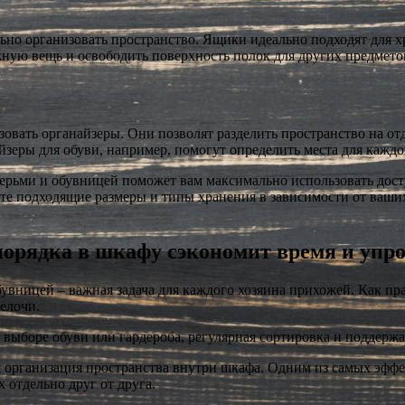
о организовать пространство. Ящики идеально подходят для хр
ужную вещь и освободить поверхность полок для других предмет
зовать органайзеры. Они позволят разделить пространство на о
зеры для обуви, например, помогут определить места для каждо
ерьми и обувницей поможет вам максимально использовать дост
те подходящие размеры и типы хранения в зависимости от ваши
порядка в шкафу сэкономит время и упр
вницей – важная задача для каждого хозяина прихожей. Как прав
елочи.
выборе обуви или гардероба, регулярная сортировка и поддерж
 организация пространства внутри шкафа. Одним из самых эффе
 отдельно друг от друга.