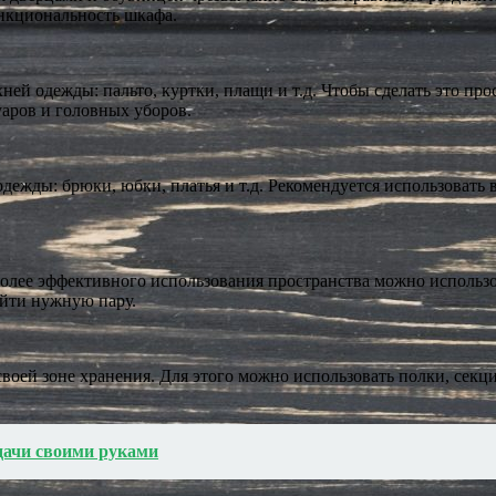
нкциональность шкафа.
хней одежды: пальто, куртки, плащи и т.д. Чтобы сделать это п
аров и головных уборов.
дежды: брюки, юбки, платья и т.д. Рекомендуется использовать
иболее эффективного использования пространства можно использ
айти нужную пару.
своей зоне хранения. Для этого можно использовать полки, секц
дачи своими руками