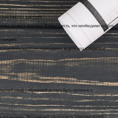
олько важных факторов.
темы, полки и вешалки. Важно учесть, что необходимо создать
 предмет.
ит подобрать наиболее подходящую модель под конкретное
дверный шкаф с обувницей должен быть прочным и
 его на зоны. Это поможет упорядочить хранение вещей,