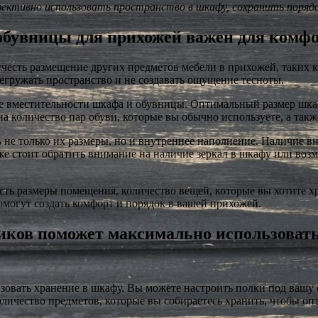
ективно использовать пространство в шкафу, сохранить порядо
обувницы для прихожей важен для комф
честь размещение других предметов мебели в прихожей, таких 
гружать пространство и не создавать ощущение тесноты.
тве вместительности шкафа и обувницы. Оптимальный размер шка
а количество пар обуви, которые вы обычно используете, а так
не только их размеры, но и внутреннее наполнение. Наличие в
е стоит обратить внимание на наличие зеркал в шкафу или возм
ть размеры помещения, количество вещей, которые вы хотите хр
могут создать комфорт и порядок в вашей прихожей.
иков поможет максимально использоват
зовать хранение в шкафу. Вы можете настроить полки под вашу
личество предметов, которые вы собираетесь хранить, чтобы оп