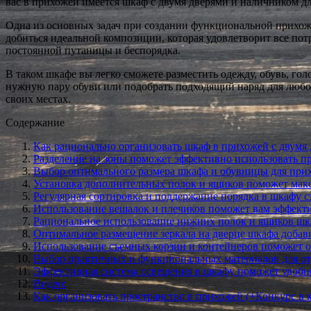
вас в прихожей имеется шкаф с двумя дверями и наличником дл
Одна из основных задач при создании функциональной прихож
добиться идеальной композиции, которая удовлетворит все потр
постоянной путаницы и беспорядка.
В таком шкафе вы легко сможете разместить одежду, обувь, го
нужную пару обуви или подобрать подходящий наряд для любого
своих местах.
Содержание
Как рационально организовать шкаф в прихожей с двумя
Разделение на зоны поможет эффективно использовать п
Выбор оптимального размера шкафа и обувницы для при
Установка дополнительных полок и ящиков поможет мак
Регулярная сортировка и поддержание порядка в шкафу с
Использование вешалок и плечиков поможет вам эффекти
Рациональное использование нижних полок и ящиков шкаф
Оптимальное размещение зеркала на дверце шкафа добав
Использование съемных корзин и контейнеров поможет о
Выбор практичных и функциональных материалов для от
Эффективная система освещения в шкафу поможет удобн
Видео:
Как организовать пространство в прихожей (+Конкурс в 