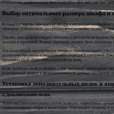
Соблюдение разделения на зоны поможет вам максимально эфф
Выбор оптимального размера шкафа и 
В первую очередь, при выборе шкафа и обувницы необходимо у
обувница должны быть достаточно компактными, чтобы не пере
Однако, при этом не следует забывать о достаточном количес
хранить в прихожей. Размер обувницы должен быть рассчитан н
Для комфортной эксплуатации шкафа и обувницы важно учесть 
различные предметы и поддерживать порядок в прихожей. Такж
проверить свой образ перед выходом из дома.
Итак, выбирая шкаф и обувницу для прихожей, необходимо учес
подобранный размер и функциональность данных предметов по
Установка дополнительных полок и ящ
1. Дополнительные полки
Установка дополнительных полок позволит эффективно органи
сумки, головные уборы и аксессуары. Учитывайте размеры и ко