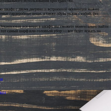
оптимального использования пространства.
ю шкафа с двумя дверями и встроенной обувницей можно
имые гардеробные вещи, а также обувь рядом с собой, без
. Организовав все вещи в шкафу, вы сможете моментально найти
 тот самый шарф или головной убор — все будет лежать на
ам
 вид