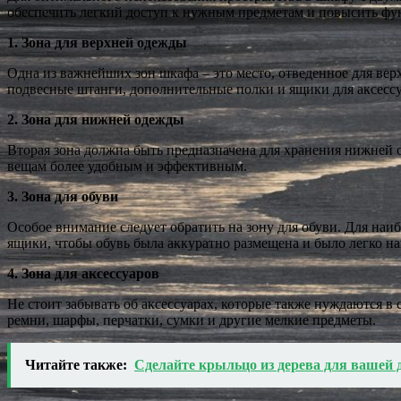
обеспечить легкий доступ к нужным предметам и повысить фу
1. Зона для верхней одежды
Одна из важнейших зон шкафа – это место, отведенное для вер
подвесные штанги, дополнительные полки и ящики для аксессу
2. Зона для нижней одежды
Вторая зона должна быть предназначена для хранения нижней о
вещам более удобным и эффективным.
3. Зона для обуви
Особое внимание следует обратить на зону для обуви. Для на
ящики, чтобы обувь была аккуратно размещена и было легко н
4. Зона для аксессуаров
Не стоит забывать об аксессуарах, которые также нуждаются в 
ремни, шарфы, перчатки, сумки и другие мелкие предметы.
Читайте также:
Сделайте крыльцо из дерева для вашей 