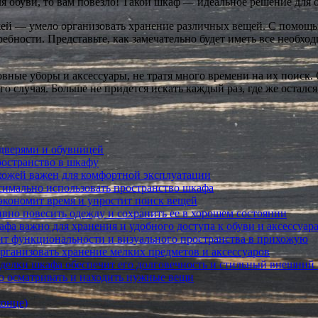
я обуви, то вам повезло! Такой шкаф — идеальное решение для 
ей — умело организовать хранение различных вещей. С помощь
ебности. Представьте, как замечательно будет иметь все необход
ловные уборы и аксессуары, не тратя много времени на их поиск
 случая. Больше не придется искать каждый раз, где же остался
 дверями и обувницей
ространство в шкафу
хожей важен для комфортной эксплуатации
симально использовать пространство шкафа
экономит время и упростит поиск вещей
вно повесить одежду и сохранить ее в хорошем состоянии
а важно для хранения и удобного доступа к обуви и аксессуар
ит функциональности и визуального пространства в прихожую
рганизовать хранение мелких предметов и аксессуаров
делки шкафа обеспечит его долговечность и стильный внешний
о осматривать и находить нужные вещи
конце)