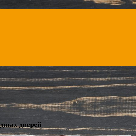
одных дверей