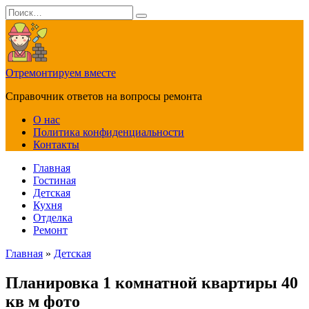
Перейти
Search
к
for:
содержанию
Отремонтируем вместе
Справочник ответов на вопросы ремонта
О нас
Политика конфиденциальности
Контакты
Главная
Гостиная
Детская
Кухня
Отделка
Ремонт
Главная
»
Детская
Планировка 1 комнатной квартиры 40
кв м фото