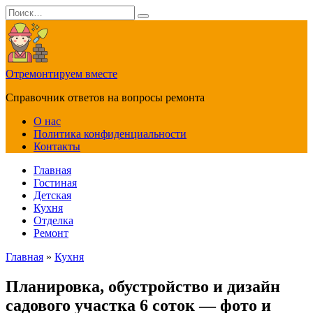
Перейти
Search
к
for:
содержанию
Отремонтируем вместе
Справочник ответов на вопросы ремонта
О нас
Политика конфиденциальности
Контакты
Главная
Гостиная
Детская
Кухня
Отделка
Ремонт
Главная
»
Кухня
Планировка, обустройство и дизайн
садового участка 6 соток — фото и