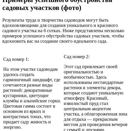
садовых участков (фото)
Результаты труда и творчества садоводов могут быть
вдохновляющими для создания уникального и красивого
садового участка на 6 сотках. Ниже представлены несколько
примеров успешного обустройства садовых участков, чтобы
вдохновить вас на создание своего идеального сада.
Сад номер 2:
Сад номер 1:
Этот сад привлекает своей
На этом участке садоводам
оригинальностью и
удалось создать
необычностью. Здесь
гармоничный ландшафт, где
использованы нестандартные
сочетаются разные виды
растения и элементы декора,
растений: декоративные
которые создают уникальную
кустарники, цветущие
атмосферу. Красивый,
клумбы и альпийские горки.
извилистый пруд стал
Цветовая гамма состоит в
центральным акцентом
основном из ярких и
участка, а облагороженная зона
контрастных тонах, что
для отдыха — прекрасным
придает саду живость и
местом для проведения вечеров
энергию.
с семьей и друзьями.