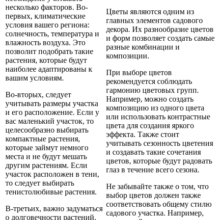
несколько факторов. Во-
Цветы являются одним из
первых, климатические
главных элементов садового
условия вашего региона:
декора. Их разнообразие цветов
солнечность, температура и
и форм позволяет создать самые
влажность воздуха. Это
разные комбинации и
позволит подобрать такие
композиции.
растения, которые будут
наиболее адаптированы к
При выборе цветов
вашим условиям.
рекомендуется соблюдать
гармонию цветовых групп.
Во-вторых, следует
Например, можно создать
учитывать размеры участка
композицию из одного цвета
и его расположение. Если у
или использовать контрастные
вас маленький участок, то
цвета для создания яркого
целесообразно выбирать
эффекта. Также стоит
компактные растения,
учитывать сезонность цветения
которые займут немного
и создавать такие сочетания
места и не будут мешать
цветов, которые будут радовать
другим растениям. Если
глаз в течение всего сезона.
участок расположен в тени,
то следует выбирать
Не забывайте также о том, что
тенистолюбивые растения.
выбор цветов должен также
соответствовать общему стилю
В-третьих, важно задуматься
садового участка. Например,
о долговечности растений.