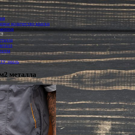
ния
имое количество краски
гментов
еталла
металл
талла
 ПУ эмаль
1м2 металла