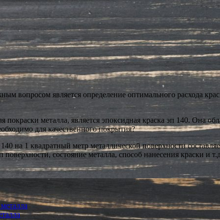
ажным вопросом является определение оптимального расхода кра
.
 покраски металла, является эпоксидная краска эп 140. Она обл
еобходимо для качественного покрытия?
140 на 1 квадратный метр металлической поверхности составляет
 поверхности, состояние металла, способ нанесения краски и т.д
 металла
еталла