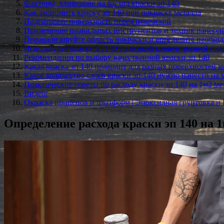
Факторы, влияющие на расход краски эп 140
Как экономить краску эп 140 при покраске металла
Подготовьте поверхность перед покраской
Применение правильных инструментов и техник нанесе
Проанализируйте область покраски и определите необход
Используйте краску эп 140 с высокой концентрацией пи
Рекомендации по выбору качественной краски эп 140
Какая краска эп 140 подходит для разных поверхностей м
Какое количество слоев краски эп 140 нужно нанести на 
Практические советы по расходу краски эп 140 на 1м2 ме
Видео:
Окраска прицепов и платформ | Эпоксидная грунтовка и
Определение расхода краски эп 140 на 