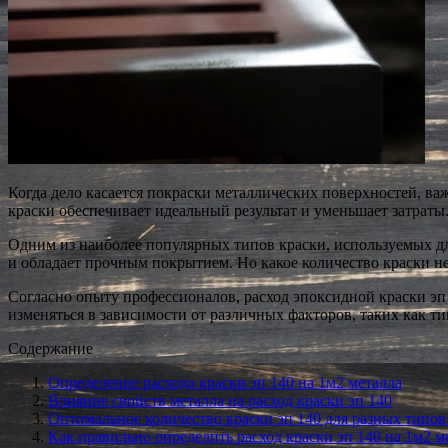
Когда дело касается покраски металлических поверхностей, в
краски обеспечивает идеальный результат и уменьшает затраты
Одним из наиболее популярных типов краски, используемых для
и обладает прочным покрытием. Но какое количество краски н
Согласно опыту профессионалов, расход эпоксидной краски эп 
изменяться в зависимости от различных факторов, таких как тип
Содержание
Определение расхода краски эп 140 на 1м2 металла
Влияние свойств металла на расход краски эп 140
Оптимальное количество краски эп 140 для разных типов
Как правильно определить расход краски эп 140 на 1м2 м