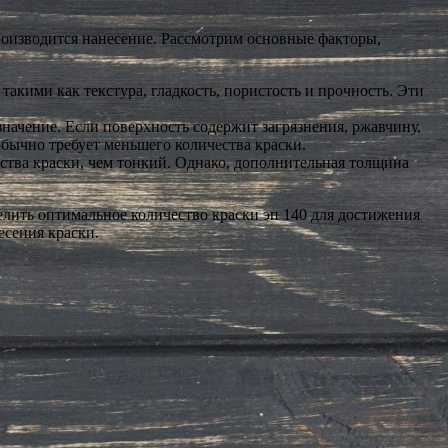
производится нанесение. Рассмотрим основные факторы,
кими как текстура, гладкость, пористость и прочность. Эти
начение. Если поверхность содержит загрязнения, ржавчину,
обычно требует меньшего количества краски.
ства краски, чем тонкий. Однако, дополнительная толщина
елить оптимальное количество краски эп 140 для достижения
есения краски.