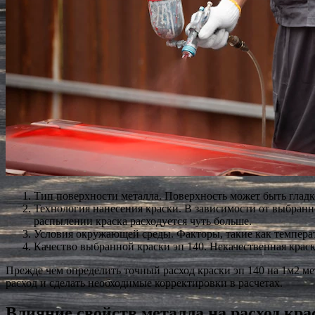
Тип поверхности металла. Поверхность может быть гладк
Технология нанесения краски. В зависимости от выбранн
распылении краска расходуется чуть больше.
Условия окружающей среды. Факторы, такие как температу
Качество выбранной краски эп 140. Некачественная краск
Прежде чем определить точный расход краски эп 140 на 1м2 ме
расход и сделать необходимые корректировки в расчетах.
Влияние свойств металла на расход кра