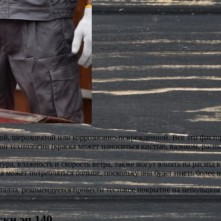
ой, шероховатой или коррозионно-поврежденной. Все эти факторы
ой технологии (краска может наноситься кистью, валиком, распы
ра, влажность и скорость ветра, также могут влиять на расход к
а может потребляться больше, поскольку она будет иметь более
талла, рекомендуется провести тестовое покрытие на небольшом
ски эп 140