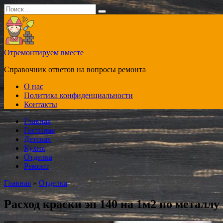
Перейти
Search
к
for:
содержанию
Отремонтируем вместе
Справочник ответов на вопросы ремонта
О нас
Политика конфиденциальности
Контакты
Главная
Гостиная
Детская
Кухня
Отделка
Ремонт
Главная
»
Отделка
Расход краски эп 140 на 1м2 по металлу