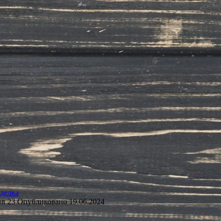
делка
ов
23
Опубликовано
19.06.2024