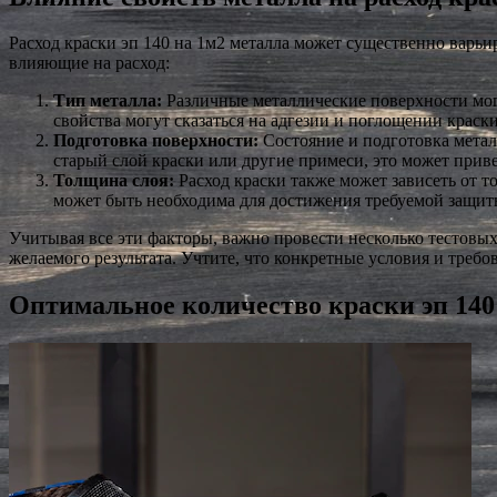
Расход краски эп 140 на 1м2 металла может существенно варьи
влияющие на расход:
Тип металла:
Различные металлические поверхности могу
свойства могут сказаться на адгезии и поглощении краски,
Подготовка поверхности:
Состояние и подготовка метал
старый слой краски или другие примеси, это может приве
Толщина слоя:
Расход краски также может зависеть от т
может быть необходима для достижения требуемой защит
Учитывая все эти факторы, важно провести несколько тестовы
желаемого результата. Учтите, что конкретные условия и требо
Оптимальное количество краски эп 140