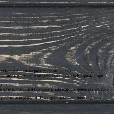
 могут влиять на расход краски эп 140.
лением), расход краски может различаться. Например, при
раски.
 низкую плотность и покрывать поверхность менее равномерно.
 участке поверхности. Такой тест поможет точно оценить