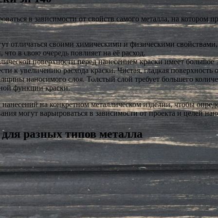
роваться в зависимости от свойств самого металла, на котором 
т отличаться своими химическими и физическими свойствами, та
 что в свою очередь повлияет на её расход.
лической поверхности перед нанесением краски имеет большое з
сти к увеличению расхода краски. Чистая, гладкая поверхность 
олщины наносимого слоя. Толстый слой требует большего количе
ной функции краски.
х нанесений на конкретном металлическом изделии, чтобы опред
вания могут варьироваться в зависимости от проекта и целей нан
 для разных типов металла