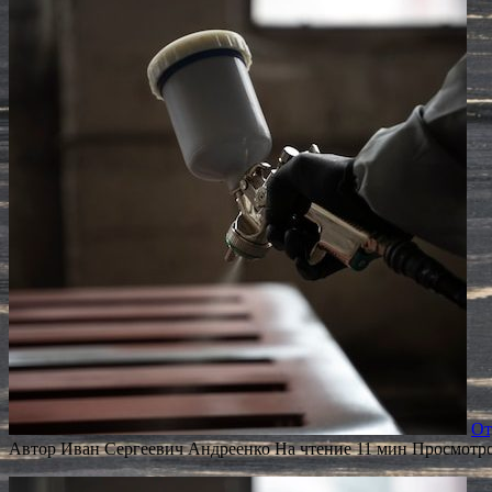
От
Автор
Иван Сергеевич Андреенко
На чтение
11 мин
Просмотр