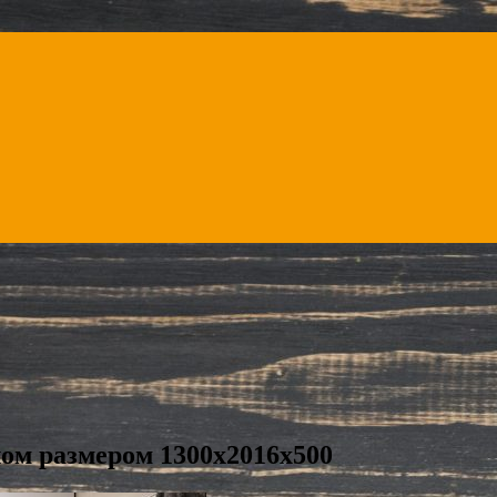
лом размером 1300х2016х500