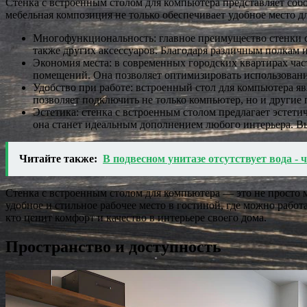
Стенка с встроенным столом для компьютера представляет собо
мебельная композиция не только обеспечивает удобное место д
Многофункциональность: главное преимущество стенки с 
также других аксессуаров. Благодаря различным полкам и 
Экономия места: в современных городских квартирах час
помещений. Она позволяет оптимизировать использовани
Удобство при работе: встроенный стол для компьютера яв
позволяет подключить не только компьютер, но и другие 
Эстетика: стенка с встроенным столом предлагает эстет
она станет идеальным дополнением любого интерьера. Вы
Читайте также:
В подвесном унитазе отсутствует вода - 
Стенка с встроенным столом для компьютера — это не просто м
удобное и стильное рабочее место в гостиной, где можно работ
кто ценит комфорт и качество в интерьере своего дома.
Пространство и доступность