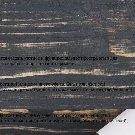
ятся создать уютное и функциональное пространство для
сти в работе и организации времени.
гостиной или домашнего офиса. Она позволяет вам
вободно работать или учиться, а вместительные отделения под
ей гостиной. Она создает атмосферу современности и
ии с вашими предпочтениями и стилем, будь то классический,