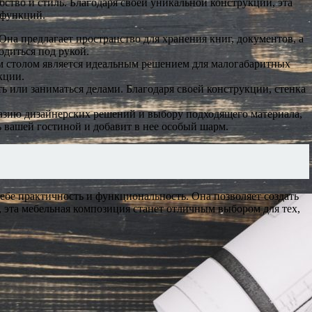
бство и стиль. Благодаря своей уникальной конструкции, эта
 функций.
на предлагает пространство для хранения книг, документов, а
одиться под рукой.
ым столом является идеальным решением для малогабаритных
кции.
ь или заниматься делами. Благодаря своей конструкции, стенка
бразию дизайнерских решений и выбору подходящего материала,
 вашей гостиной и добавит в нее особый шарм.
ебе практичность и функциональность. Она позволяет создать
, эта мебельная композиция станет отличным выбором для тех,