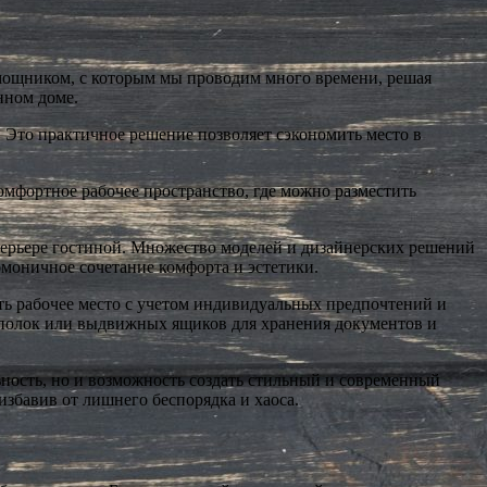
мощником, с которым мы проводим много времени, решая
нном доме.
 Это практичное решение позволяет сэкономить место в
омфортное рабочее пространство, где можно разместить
нтерьере гостиной. Множество моделей и дизайнерских решений
моничное сочетание комфорта и эстетики.
ать рабочее место с учетом индивидуальных предпочтений и
х полок или выдвижных ящиков для хранения документов и
ьность, но и возможность создать стильный и современный
избавив от лишнего беспорядка и хаоса.