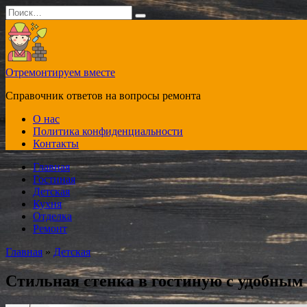
Перейти
Search
к
for:
содержанию
Отремонтируем вместе
Справочник ответов на вопросы ремонта
О нас
Политика конфиденциальности
Контакты
Главная
Гостиная
Детская
Кухня
Отделка
Ремонт
Главная
»
Детская
Стильная стенка в гостиную с удобным