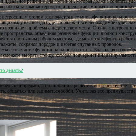
й идеальное решение для гостиной, которая должна сочетать удо
ля работы за компьютером, но и предлагает множество полезных
встроенным столом заключается в ее многофункциональности. О
ящикам, у вас всегда будет порядок и все необходимое будет нах
то возникает проблема с недостатком места. Стенка с встроенн
е пространства, объединяя различные функции в одной констру
ляется настоящим рабочим местом, где можно комфортно работат
гаджеты, сохраняя порядок и избегая спутанных проводов.
ическое сочетание функциональности и стиля. Благодаря разноо
 сможете выбрать стенку, которая подчеркнет индивидуальность
что делать?
ебельный предмет, а полноценное решение, которое сочетает в с
ать, общаться или заниматься хобби. Учитывая все преимущества