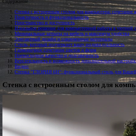
Содержание
Стенка с встроенным столом для компьютера: сочетание 
Практичность и функциональность
Пространство и доступность
Идеальное решение для компьютерной работы в уютной 
Минимальные затраты на мебель и максимум удобства
Элегантный дизайн и современные материалы
Стиль, который подчеркнет вашу индивидуальность
Гармоничное сочетание цветов и форм
Превосходное качество и долговечность
Версатильность и возможность дополнительной настрой
Видео:
Стенка "ГЛОРИЯ 6Н": функциональный стиль для Вашей
Стенка с встроенным столом для компь