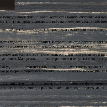
ью повседневной жизни. Компьютер стал нашим спутником и по
здать оптимальные условия для работы с компьютером в собстве
стильный дизайн, — стенка с встроенным столом для компьютера.
яется удобство использования. Встроенный стол обеспечивает к
ся на нужной высоте и легко доступны во время работы.
 столом для компьютера также является стильным акцентом в и
помещения. Материалы, цветовые решения и акценты создают гар
лько удобство и функциональность, но и возможность организов
олько размеры и форму помещения, но и количество необходимы
 для компьютера — это не только удобство работы и функционал
вать все необходимое для работы с компьютером на одном месте, 