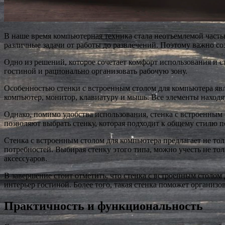
В наше время компьютерная техника стала неотъемлемой част
различные задачи от работы до развлечений. Поэтому важно со
Одно из решений, которое сочетает комфорт использования и 
гостиной и рационально организовать рабочую зону.
Особенностью стенки с встроенным столом для компьютера явл
компьютер, монитор, клавиатуру и мышь. Все элементы находят
Однако, помимо удобства использования, стенка с встроенным
позволяют выбрать стенку, которая подходит к общему стилю 
Стенка с встроенным столом для компьютера предлагает не то
потребностей. Выбирая стенку этого типа, можно учесть не т
аксессуаров.
В завершение стоит отметить, что стенка с встроенным столом
интерьер гостиной. Более того, такая стенка поможет организо
Практичность и функциональность