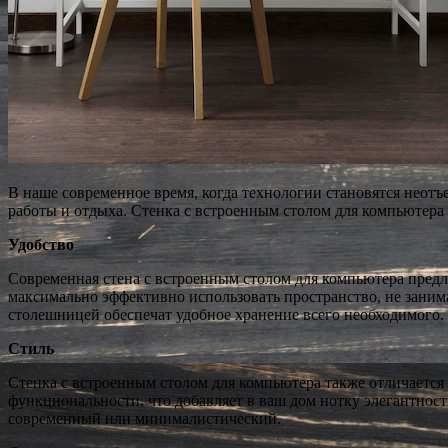
В наше современное время, когда технологии становятся неот
работы и отдыха. Стенка с встроенным столом для компьютера 
Удобство
Современная стена с встроенным столом для компьютера предл
максимально эффективно использовать пространство, не занима
столешницей обеспечат удобное хранение всего необходимого.
Стиль
Стенка с встроенным столом для компьютера также отличается 
функциональности, что добавляет в ваш дом нотку элегантност
современный или минималистический.