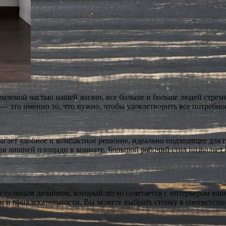
ъемлемой частью нашей жизни, все больше и больше людей стрем
— это именно то, что нужно, чтобы удовлетворить все потребно
агает удобное и компактное решение, идеально подходящее для 
я лишней площади в комнате. Большой рабочий стол позволяет с
стильным дизайном, который легко сочетается с интерьером ваш
и и привлекательности. Вы можете выбрать стенку в соответств