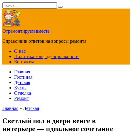
Перейти
Search
к
for:
содержанию
Отремонтируем вместе
Справочник ответов на вопросы ремонта
О нас
Политика конфиденциальности
Контакты
Главная
Гостиная
Детская
Кухня
Отделка
Ремонт
Главная
»
Детская
Светлый пол и двери венге в
интерьере — идеальное сочетание