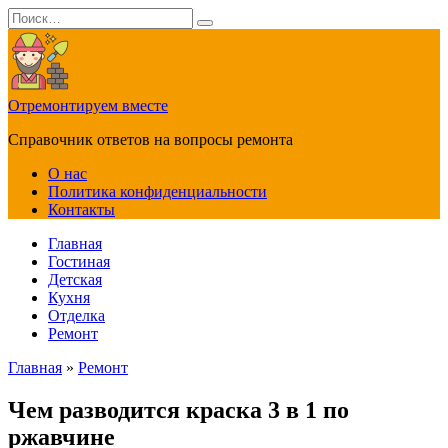
Перейти
Search
к
for:
содержанию
Отремонтируем вместе
Справочник ответов на вопросы ремонта
О нас
Политика конфиденциальности
Контакты
Главная
Гостиная
Детская
Кухня
Отделка
Ремонт
Главная
»
Ремонт
Чем разводится краска 3 в 1 по
ржавчине