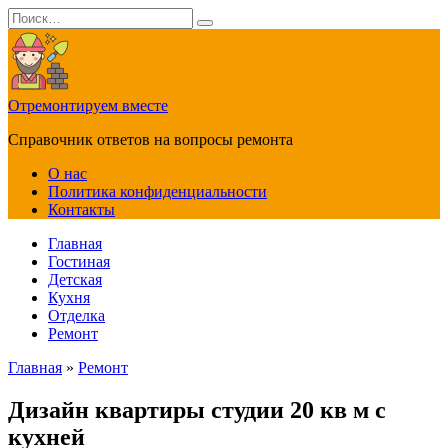
Перейти
Search
к
for:
содержанию
Отремонтируем вместе
Справочник ответов на вопросы ремонта
О нас
Политика конфиденциальности
Контакты
Главная
Гостиная
Детская
Кухня
Отделка
Ремонт
Главная
»
Ремонт
Дизайн квартиры студии 20 кв м с
кухней