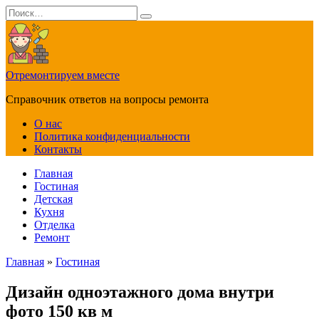
Перейти
Search
к
for:
содержанию
Отремонтируем вместе
Справочник ответов на вопросы ремонта
О нас
Политика конфиденциальности
Контакты
Главная
Гостиная
Детская
Кухня
Отделка
Ремонт
Главная
»
Гостиная
Дизайн одноэтажного дома внутри
фото 150 кв м