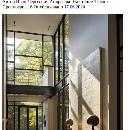
Автор
Иван Сергеевич Андреенко
На чтение
15 мин
Просмотров
16
Опубликовано
17.06.2024