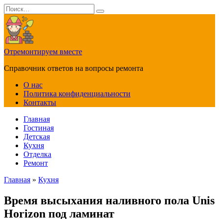
Перейти
Search
к
for:
содержанию
Отремонтируем вместе
Справочник ответов на вопросы ремонта
О нас
Политика конфиденциальности
Контакты
Главная
Гостиная
Детская
Кухня
Отделка
Ремонт
Главная
»
Кухня
Время высыхания наливного пола Unis
Horizon под ламинат