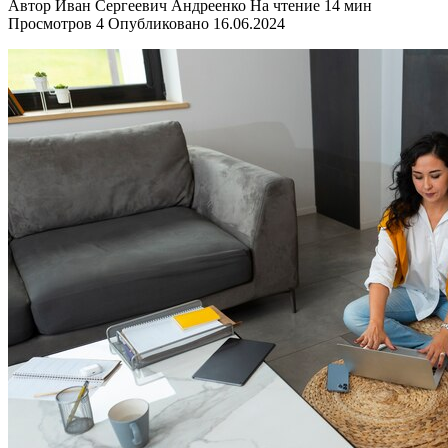
Автор
Иван Сергеевич Андреенко
На чтение
14 мин
Просмотров
4
Опубликовано
16.06.2024