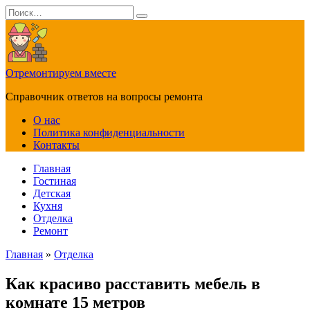
Перейти
Search
к
for:
содержанию
Отремонтируем вместе
Справочник ответов на вопросы ремонта
О нас
Политика конфиденциальности
Контакты
Главная
Гостиная
Детская
Кухня
Отделка
Ремонт
Главная
»
Отделка
Как красиво расставить мебель в
комнате 15 метров