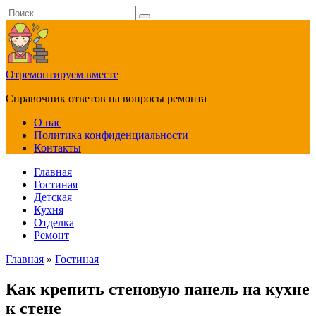
Перейти
Search
к
for:
содержанию
Отремонтируем вместе
Справочник ответов на вопросы ремонта
О нас
Политика конфиденциальности
Контакты
Главная
Гостиная
Детская
Кухня
Отделка
Ремонт
Главная
»
Гостиная
Как крепить стеновую панель на кухне
к стене