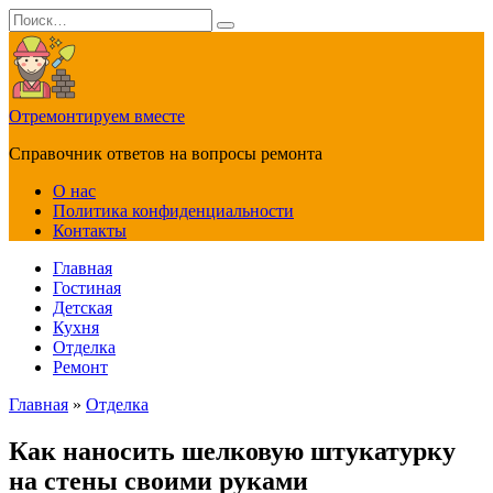
Перейти
Search
к
for:
содержанию
Отремонтируем вместе
Справочник ответов на вопросы ремонта
О нас
Политика конфиденциальности
Контакты
Главная
Гостиная
Детская
Кухня
Отделка
Ремонт
Главная
»
Отделка
Как наносить шелковую штукатурку
на стены своими руками