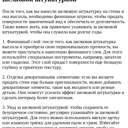
После того, как вы нанесли шелковую штукатурку на стены и
она высохла, необходимы финишные штрихи, чтобы придать
поверхности законченный вид и обеспечить ее долговечность.
Также важно знать, как правильно ухаживать за шелковой
штукатуркой, чтобы она служила вам долгие годы.
1. Финишный слой: после того, как шелковая штукатурка
высохла и приобрела свою первоначальную прочность, вы
можете приступить к нанесению финишного слоя. Для этого
используйте специальные инструменты, например, шпатели
или гладилки. Этот слой придаст поверхности еще большую
глубину и приятную текстуру.
2. Отделка декоративными элементами: если вы желаете
придать стене еще больше оригинальности, можно добавить
декоративные элементы, такие как молдинги или резные
детали. Они помогут усилить эффект шелковой штукатурки и
сделать интерьер более элегантным.
3. Уход за шелковой штукатуркой: чтобы сохранить ее
безупречное состояние, регулярно ухаживайте за шелковой
штукатуркой. Для этого можно использовать мягкую щетку
или влажную тряпку для удаления пыли и грязи. Избегайте
использования агрессивных чистящих средств, чтобы не