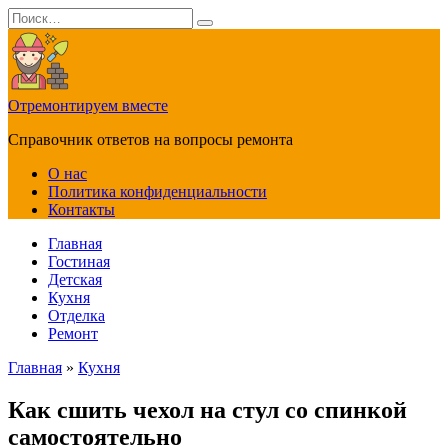
Перейти
Search
к
for:
содержанию
Отремонтируем вместе
Справочник ответов на вопросы ремонта
О нас
Политика конфиденциальности
Контакты
Главная
Гостиная
Детская
Кухня
Отделка
Ремонт
Главная
»
Кухня
Как сшить чехол на стул со спинкой
самостоятельно