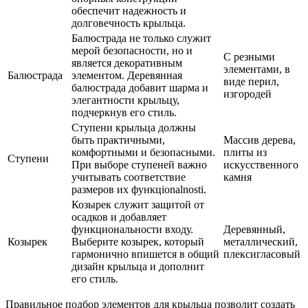
обеспечит надежность и
долговечность крыльца.
Балюстрада не только служит
мерой безопасности, но и
С резными
является декоративным
элементами, в
Балюстрада
элементом. Деревянная
виде перил,
балюстрада добавит шарма и
изгородей
элегантности крыльцу,
подчеркнув его стиль.
Ступени крыльца должны
быть практичными,
Массив дерева,
комфортными и безопасными.
плиты из
Ступени
При выборе ступеней важно
искусственного
учитывать соответствие
камня
размеров их функцionalnosti.
Козырек служит защитой от
осадков и добавляет
функциональности входу.
Деревянный,
Козырек
Выберите козырек, который
металлический,
гармонично впишется в общий
плексигласовый
дизайн крыльца и дополнит
его стиль.
Правильное подбор элементов для крыльца позволит создать