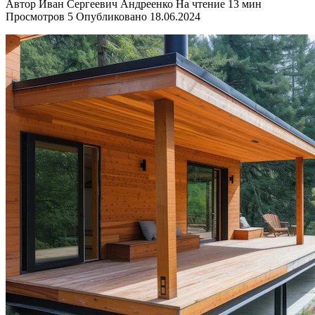
Автор
Иван Сергеевич Андреенко
На чтение
13 мин
Просмотров
5
Опубликовано
18.06.2024