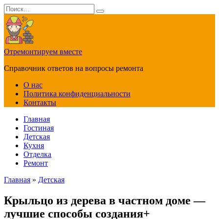
Перейти
Search
к
for:
содержанию
Отремонтируем вместе
Справочник ответов на вопросы ремонта
О нас
Политика конфиденциальности
Контакты
Главная
Гостиная
Детская
Кухня
Отделка
Ремонт
Главная
»
Детская
Крыльцо из дерева в частном доме —
лучшие способы создания+