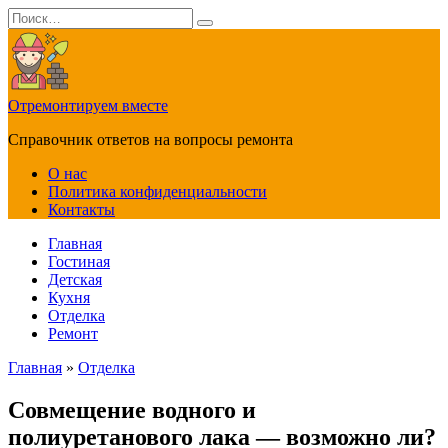
Перейти
Search
к
for:
содержанию
Отремонтируем вместе
Справочник ответов на вопросы ремонта
О нас
Политика конфиденциальности
Контакты
Главная
Гостиная
Детская
Кухня
Отделка
Ремонт
Главная
»
Отделка
Совмещение водного и
полиуретанового лака — возможно ли?