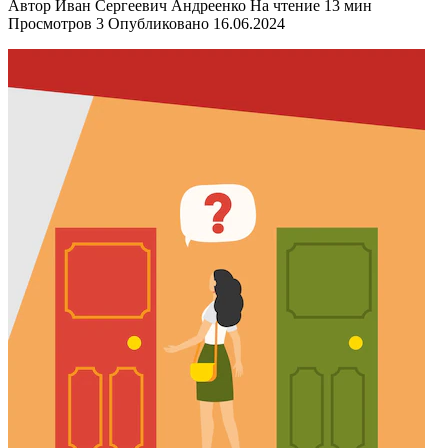
Автор
Иван Сергеевич Андреенко
На чтение
13 мин
Просмотров
3
Опубликовано
16.06.2024