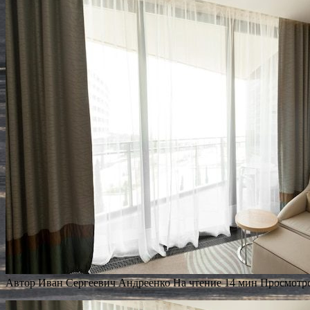
Автор
Иван Сергеевич Андреенко
На чтение
14 мин
Просмотр