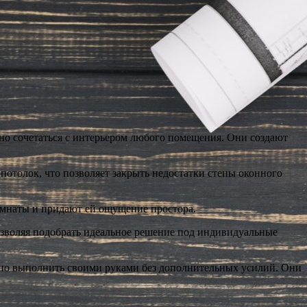
о сочетаться с интерьером любого помещения. Они создают
отолок, что позволяет закрыть недостатки стены оконного
омнаты и придают ей ощущение простора.
зволяя подобрать идеальное решение под индивидуальные
жно выполнить своими руками без дополнительных усилий. Они