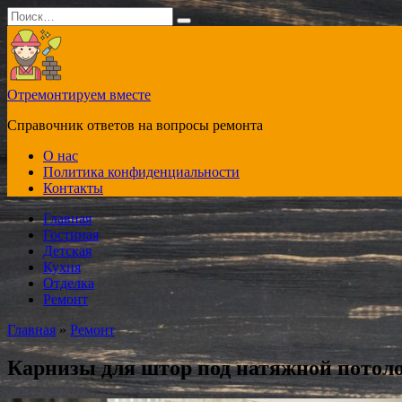
Перейти
Search
к
for:
содержанию
Отремонтируем вместе
Справочник ответов на вопросы ремонта
О нас
Политика конфиденциальности
Контакты
Главная
Гостиная
Детская
Кухня
Отделка
Ремонт
Главная
»
Ремонт
Карнизы для штор под натяжной потол