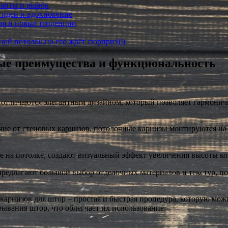
ианты и рынок
 идеи и вдохновение
ия и новые тенденции
жной потолок,но его ждёт сюрприз)))
ые преимущества и функциональность
тличаются элегантным дизайном, который позволяет гармоничн
ие от стеновых карнизов, потолочные карнизы монтируются на п
.
е на потолке, создают визуальный эффект увеличения высоты к
едлагают большой выбор отделочных материалов и текстур, по
карнизов для штор – простая и быстрая процедура, которую мо
ывания штор, что облегчает их использование.