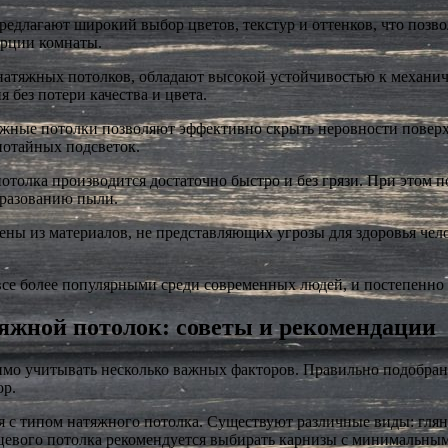
едлагают широкий выбор цветов, текстур и оттенков, что позво
орции комнаты.
натяжных потолков, обладают высокой устойчивостью к механич
 без потери качества и цвета.
жные потолки позволяют эффективно скрыть неровности поверхн
потайных подсветок.
отолка производится достаточно быстро и без грязи. При этом п
бразованию пыли.
ны из материалов, не представляющих угрозы для здоровья чело
все более популярными среди современных людей, и постепенно
яжной потолок: советы и рекомендации
имо учитывать несколько важных факторов. Правильно подобра
ор.
ся с типом натяжного потолка. Существуют различные виды: гля
нцевого потолка рекомендуется выбирать карнизы с минимальным