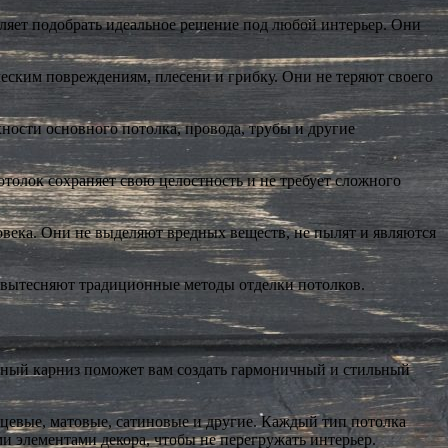
ляет подобрать идеальное решение под любой интерьер. Они
еским повреждениям, плесени и грибку. Они не теряют своего
ости основного потолка, провода, трубы и другие
отолок сохраняет свою целостность и не требует сложного
века. Они не выделяют вредных веществ, не пылят и являются
 вытесняют традиционные методы отделки потолков.
нный карниз поможет вам создать гармоничный и стильный
нцевые, матовые, сатиновые и другие. Каждый тип потолка
и элементами декора, чтобы не перегружать интерьер.