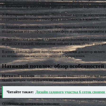
1. Подходят для любого типа штор:
Потолочные карнизы позво
2. Регулировка освещенности:
Потолочные карнизы обеспечиваю
создавать необходимую атмосферу и интимность в комнате.
3. Защита от непогоды и пыли:
При правильном использовании
поддерживая его комфортную атмосферу и сохраняя предметы 
4. Акустическая изоляция:
Одним из дополнительных преимущес
от улицы и соседей, обеспечивая тишину и спокойствие внутри
В итоге, использование потолочных карнизов для штор являетс
их незаменимым элементом оконного оформления.
Натяжной потолок: обзор особенностей
Натяжной потолок
— инновационная технология отделки потол
ткани, которое натягивается на металлическую или пластиков
Читайте также:
Дизайн садового участка 6 соток своим
Особенности натяжных потолков: