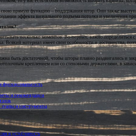
олком, то у вас есть особая возможность выбрать карнизы, кот
 свою прямую функцию – поддержания штор. Они также выступа
оздании эффекта визуального подъема потолка и увеличения про
отолок?
читывать несколько моментов. Во-первых, важно определиться 
а. Всякий материал имеет свои особенности и достоинства, поэ
лжна быть достаточной, чтобы шторы плавно раздвигались и закр
потолочным креплением или со стеновыми держателями, в завис
и функциональность
оветы и рекомендации
толок
: этапы и инструменты
ния и устойчивость