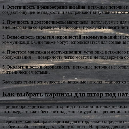
1. Эстетичность и разнообразие дизайна:
натяжные потолки пр
создают ощущение гладкости и выстраивают визуальные проп
2. Прочность и долговечность:
материалы, используемые для 
внешнего вида со временем и способны прослужить десятилетия
3. Возможность скрытия неровностей и коммуникаций:
натя
коммуникации. Они также могут использоваться для создания 
4. Простота монтажа и обслуживания:
установка натяжного п
обслуживания — поверхность легко моется и не подвержена о
5. Экологичность и безопасность:
натяжные потолки изготовле
гигиенически чистыми.
Благодаря этим преимуществам натяжные потолки становятся 
Как выбрать карнизы для штор под нат
При выборе карнизов для штор под натяжной потолок необход
интерьер, а также обеспечит надежное и удобное крепление шт
Перед тем, как выбирать карнизы для штор, важно определить
требует особого подхода к выбору карниза. Например, для гля