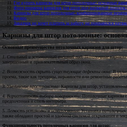
Где купить карнизы для штор потолочные: основные вар
Фото примеры карнизов для штор под натяжной потолок:
Карнизы для штор потолочные: комбинированные решен
Видео:
Заказчик не хочет платить за работу, не понравился натя
Карнизы для штор потолочные: основн
Основные преимущества потолочных карнизов для штор:
1. Стильный и эстетичный внешний вид:
Потолочные карнизы о
завершенный и привлекательный образ окна.
2. Возможность скрыть существующие дефекты окна:
В отлич
проема, такие как трещины, неровности или ремонтные работы
3. Увеличение пространства:
Карнизы для штор, установленны
4. Вариативность выбора поверхности:
Потолочные карнизы пр
предпочтения и стиль интерьера.
5. Легкость установки и использования:
Установка потолочных 
также обладают простой и удобной системой открывания и закр
Функциональность потолочных карнизов для штор: