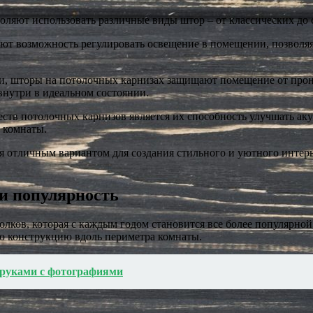
ляют использовать различные виды штор – от классических до с
т возможность регулировать освещение в помещении, позволяя 
, шторы на потолочных карнизах защищают помещение от прон
внутри в идеальном состоянии.
тв потолочных карнизов является их способность улучшать а
 комнаты.
я отличным вариантом для создания стильного и уютного интерь
 и популярность
ков, которая с каждым годом становится все более популярной
ую конструкцию вдоль периметра комнаты.
и руками с фотографиями