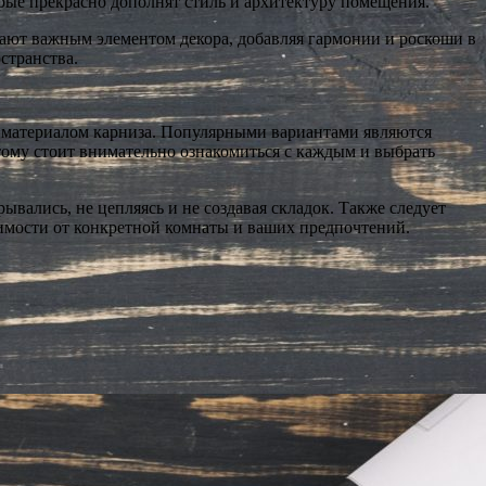
орые прекрасно дополнят стиль и архитектуру помещения.
ют важным элементом декора, добавляя гармонии и роскоши в
странства.
с материалом карниза. Популярными вариантами являются
тому стоит внимательно ознакомиться с каждым и выбрать
ывались, не цепляясь и не создавая складок. Также следует
имости от конкретной комнаты и ваших предпочтений.