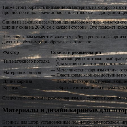
Также стоит обратить внимание на материал, из которого изг
прочностью и долговечностью, а пластиковые — доступной це
Одним из важных параметров при выборе карниза является его
ширину окна на 20-30 см с каждой стороны. Это поможет избеж
Немаловажным моментом является выбор крепежа для карниза.
других необходимо приобретать его отдельно.
Фактор
Советы и рекомендации
— Для глянцевых потолков выбирайте
Тип натяжного потолка
— Для матовых и сатиновых потолков
— Металлические карнизы отличаются
Материал карнизов
— Пластиковые карнизы доступны по 
Длина карниза
— Выбирайте карнизы, превышающие ш
Крепеж
— Обратите внимание на надежность и
Следуя этим советам и рекомендациям, вы сможете правильно 
Материалы и дизайн карнизов для штор
Карнизы для штор, установленные под натяжным потолком, и