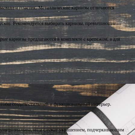
 металл и пластик. Металлические карнизы отличаются
пусков. Рекомендуется выбирать карнизы, превышающие
ые карнизы предлагаются в комплекте с крепежом, а для
 чтобы создать стильный и функциональный интерьер.
 функциональны, но и служат украшением, подчеркивающим