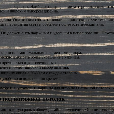
отовлены карнизы. Наиболее популярными материалами являются
ной и широким выбором дизайна.
 длина. Она должна соответствовать ширине окна с учетом при
ать перекрытия света и обеспечит более эстетический вид.
 Он должен быть надежным и удобным в использовании. Некотор
 карнизы с минимальными элементами декора.
 можно выбирать более украшенные карнизы.
 прочностью и долговечностью.
цене и имеют широкий выбор дизайна.
ирину окна на 20-30 см с каждой стороны.
 удобство использования крепежа.
выбрать и установить карнизы для штор под натяжной потолок,
 под натяжной потолок
грают важную роль в общем дизайне помещения. Они не только