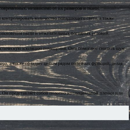
овременных, независимо от их размеров и ткани.
контролировать количество попадающего света, а также
икновения пыли и нежелательных погодных условий,
кустическую изоляцию помещения. Они помогают снизить шум
ера, а также обладает целым рядом полезных функций, делая
. Он представляет собой полотно из специальной пленки или