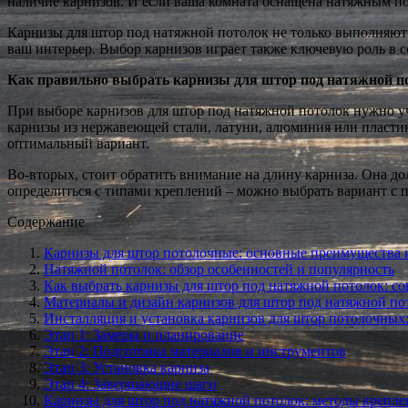
наличие карнизов. И если ваша комната оснащена натяжным пот
Карнизы для штор под натяжной потолок не только выполняют
ваш интерьер. Выбор карнизов играет также ключевую роль в с
Как правильно выбрать карнизы для штор под натяжной п
При выборе карнизов для штор под натяжной потолок нужно у
карнизы из нержавеющей стали, латуни, алюминия или пластик
оптимальный вариант.
Во-вторых, стоит обратить внимание на длину карниза. Она до
определиться с типами креплений – можно выбрать вариант с 
Содержание
Карнизы для штор потолочные: основные преимущества 
Натяжной потолок: обзор особенностей и популярность
Как выбрать карнизы для штор под натяжной потолок: с
Материалы и дизайн карнизов для штор под натяжной по
Инсталляция и установка карнизов для штор потолочных
Этап 1: Замеры и планирование
Этап 2: Подготовка материалов и инструментов
Этап 3: Установка карниза
Этап 4: Завершающие шаги
Карнизы для штор под натяжной потолок: методы крепле