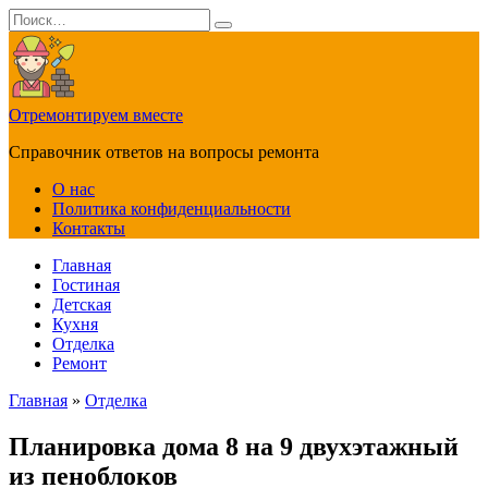
Перейти
Search
к
for:
содержанию
Отремонтируем вместе
Справочник ответов на вопросы ремонта
О нас
Политика конфиденциальности
Контакты
Главная
Гостиная
Детская
Кухня
Отделка
Ремонт
Главная
»
Отделка
Планировка дома 8 на 9 двухэтажный
из пеноблоков