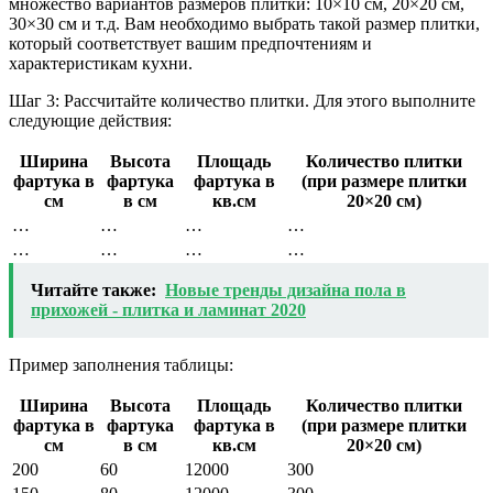
множество вариантов размеров плитки: 10×10 см, 20×20 см,
30×30 см и т.д. Вам необходимо выбрать такой размер плитки,
который соответствует вашим предпочтениям и
характеристикам кухни.
Шаг 3: Рассчитайте количество плитки. Для этого выполните
следующие действия:
Ширина
Высота
Площадь
Количество плитки
фартука в
фартука
фартука в
(при размере плитки
см
в см
кв.см
20×20 см)
…
…
…
…
…
…
…
…
Читайте также:
Новые тренды дизайна пола в
прихожей - плитка и ламинат 2020
Пример заполнения таблицы:
Ширина
Высота
Площадь
Количество плитки
фартука в
фартука
фартука в
(при размере плитки
см
в см
кв.см
20×20 см)
200
60
12000
300