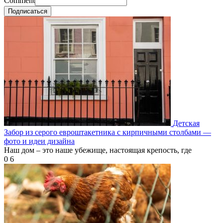
Comment
Подписаться
Детская
Забор из серого евроштакетника с кирпичными столбами —
фото и идеи дизайна
Наш дом – это наше убежище, настоящая крепость, где
0
6