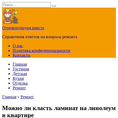
Перейти
Search
к
for:
содержанию
Отремонтируем вместе
Справочник ответов на вопросы ремонта
О нас
Политика конфиденциальности
Контакты
Главная
Гостиная
Детская
Кухня
Отделка
Ремонт
Главная
»
Ремонт
Можно ли класть ламинат на линолеум
в квартире