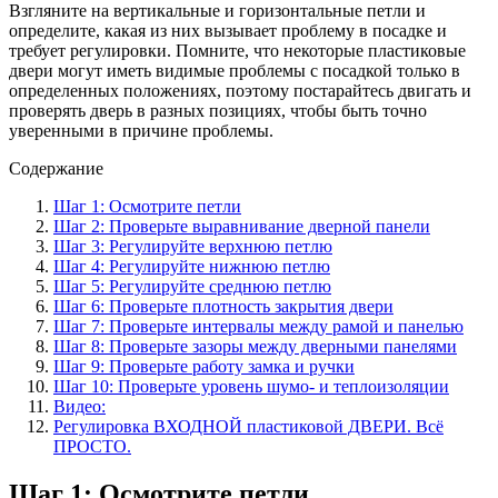
Взгляните на вертикальные и горизонтальные петли и
определите, какая из них вызывает проблему в посадке и
требует регулировки. Помните, что некоторые пластиковые
двери могут иметь видимые проблемы с посадкой только в
определенных положениях, поэтому постарайтесь двигать и
проверять дверь в разных позициях, чтобы быть точно
уверенными в причине проблемы.
Содержание
Шаг 1: Осмотрите петли
Шаг 2: Проверьте выравнивание дверной панели
Шаг 3: Регулируйте верхнюю петлю
Шаг 4: Регулируйте нижнюю петлю
Шаг 5: Регулируйте среднюю петлю
Шаг 6: Проверьте плотность закрытия двери
Шаг 7: Проверьте интервалы между рамой и панелью
Шаг 8: Проверьте зазоры между дверными панелями
Шаг 9: Проверьте работу замка и ручки
Шаг 10: Проверьте уровень шумо- и теплоизоляции
Видео:
Регулировка ВХОДНОЙ пластиковой ДВЕРИ. Всё
ПРОСТО.
Шаг 1: Осмотрите петли