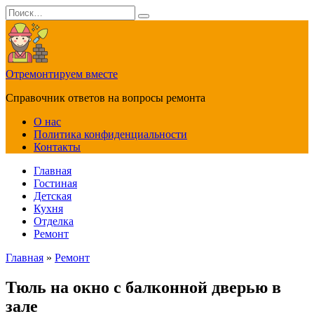
Перейти
Search
к
for:
содержанию
Отремонтируем вместе
Справочник ответов на вопросы ремонта
О нас
Политика конфиденциальности
Контакты
Главная
Гостиная
Детская
Кухня
Отделка
Ремонт
Главная
»
Ремонт
Тюль на окно с балконной дверью в
зале