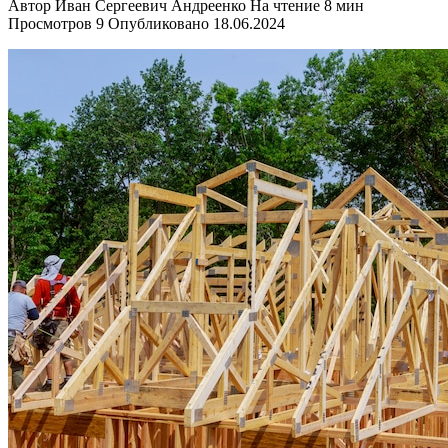
Автор
Иван Сергеевич Андреенко
На чтение
8 мин
Просмотров
9
Опубликовано
18.06.2024