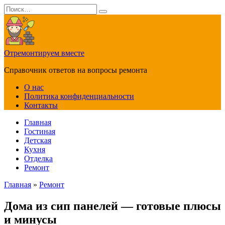
Перейти
Search
к
for:
содержанию
Отремонтируем вместе
Справочник ответов на вопросы ремонта
О нас
Политика конфиденциальности
Контакты
Главная
Гостиная
Детская
Кухня
Отделка
Ремонт
Главная
»
Ремонт
Дома из сип панелей — готовые плюсы
и минусы