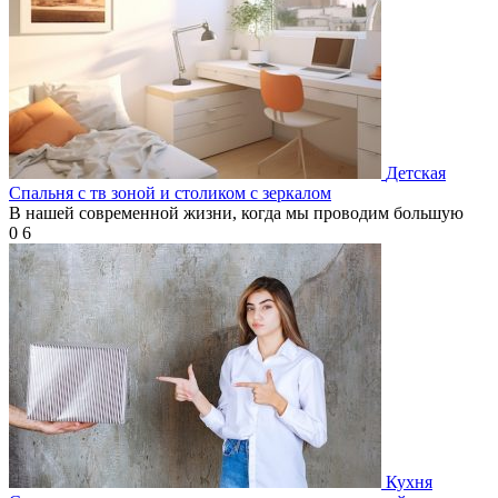
Детская
Спальня с тв зоной и столиком с зеркалом
В нашей современной жизни, когда мы проводим большую
0
6
Кухня