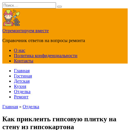
Перейти
Search
к
for:
содержанию
Отремонтируем вместе
Справочник ответов на вопросы ремонта
О нас
Политика конфиденциальности
Контакты
Главная
Гостиная
Детская
Кухня
Отделка
Ремонт
Главная
»
Отделка
Как приклеить гипсовую плитку на
стену из гипсокартона