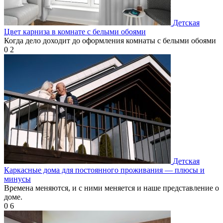
Детская
Цвет карниза в комнате с белыми обоями
Когда дело доходит до оформления комнаты с белыми обоями
0
2
Детская
Каркасные дома для постоянного проживания — плюсы и
минусы
Времена меняются, и с ними меняется и наше представление о
доме.
0
6