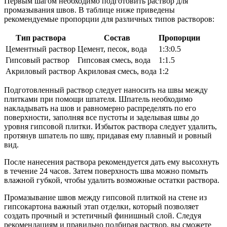
Первым шагом необходимо подготовить раствор для
промазывания швов. В таблице ниже приведены
рекомендуемые пропорции для различных типов растворов:
Тип раствора
Состав
Пропорции
Цементный раствор
Цемент, песок, вода
1:3:0.5
Гипсовый раствор
Гипсовая смесь, вода
1:1.5
Акриловый раствор
Акриловая смесь, вода
1:2
Подготовленный раствор следует наносить на швы между
плитками при помощи шпателя. Шпатель необходимо
накладывать на шов и равномерно распределять по его
поверхности, заполняя все пустоты и заделывая швы до
уровня гипсовой плитки. Избыток раствора следует удалить,
протянув шпатель по шву, придавая ему плавный и ровный
вид.
После нанесения раствора рекомендуется дать ему высохнуть
в течение 24 часов. Затем поверхность шва можно помыть
влажной губкой, чтобы удалить возможные остатки раствора.
Промазывание швов между гипсовой плиткой на стене из
гипсокартона важный этап отделки, который позволяет
создать прочный и эстетичный финишный слой. Следуя
рекомендациям и правильно подбирая раствор, вы сможете