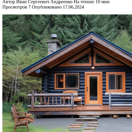
Автор
Иван Сергеевич Андреенко
На чтение
10 мин
Просмотров
7
Опубликовано
17.06.2024