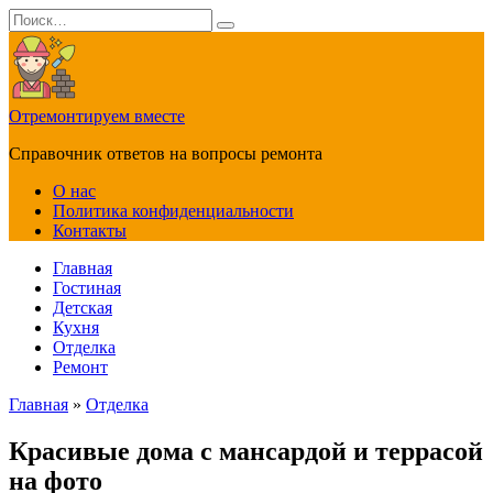
Перейти
Search
к
for:
содержанию
Отремонтируем вместе
Справочник ответов на вопросы ремонта
О нас
Политика конфиденциальности
Контакты
Главная
Гостиная
Детская
Кухня
Отделка
Ремонт
Главная
»
Отделка
Красивые дома с мансардой и террасой
на фото